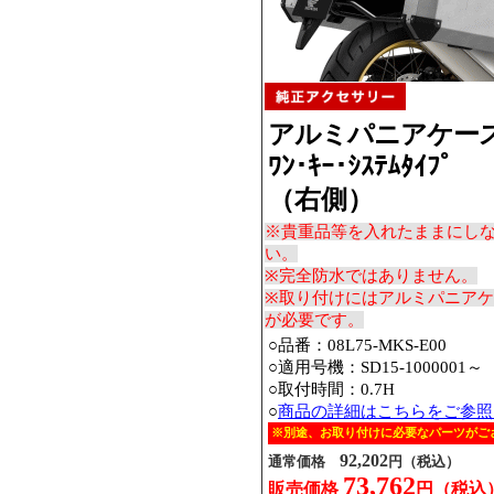
アルミパニアケー
ﾜﾝ･ｷｰ･ｼｽﾃﾑﾀｲﾌﾟ
（右側）
※貴重品等を入れたままにし
い。
※完全防水ではありません。
※取り付けにはアルミパニア
が必要です。
○品番：08L75-MKS-E00
○適用号機：SD15-1000001～
○取付時間：0.7H
○
商品の詳細はこちらをご参照
※別途、お取り付けに必要なパーツがご
92,202
通常価格
円（税込）
73,762
販売価格
円（税込