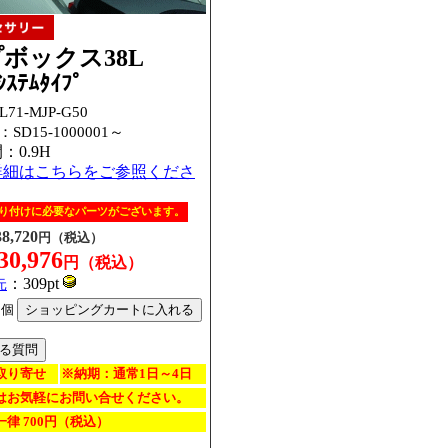
ボックス38L
ｼｽﾃﾑﾀｲﾌﾟ
71-MJP-G50
：
SD15-1000001～
：0.9H
詳細はこちらをご参照くださ
り付けに必要なパーツがございます。
38,720
円（税込）
30,976
円（税込）
：309pt
元
個
取り寄せ
※納期：通常1日～4日
はお気軽にお問い合せください。
律 700円（税込）