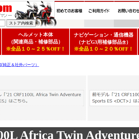
ヘルメット本体
ナビゲーション・通信機器
（関連商品・補修部品）
（ナビG3用補修部品
）
含
※全品１０～２５％OFF！
※全品１０～２０％OFF！
ダ純正＆社外パーツ）
0L Africa Twin Adventure