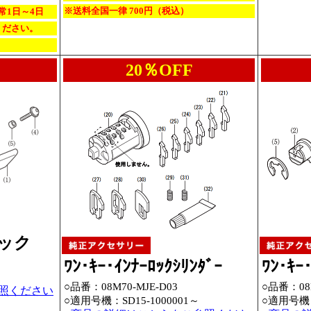
※送料全国一律 700円（税込）
常1日～4日
ください。
20％OFF
ック
ﾜﾝ･ｷｰ･ｲﾝﾅｰﾛｯｸｼﾘﾝﾀﾞｰ
ﾜﾝ･ｷｰ
○品番：08M70-MJE-D03
○品番：08M
照ください
○適用号機：
SD15-1000001～
○適用号機