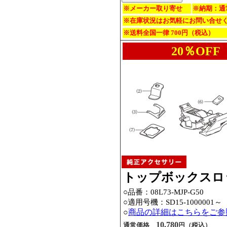
※メーカー取り寄せ
※納期：通
※在庫状況はお気軽にお問い合せ
※送料全国一律 700円（税込）
20％OFF
トップボックスロ
○品番：08L73-MJP-G50
○適用号機：
SD15-1000001～
○
商品の詳細はこちらをご参
10,780
通常価格
円（税込）