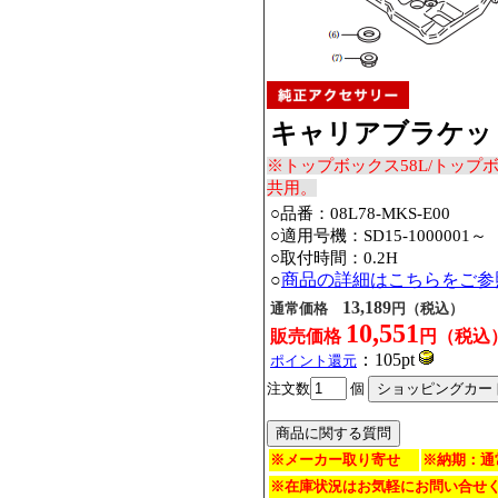
キャリアブラケッ
※トップボックス58L/トップボ
共用。
○品番：08L78-MKS-E00
○適用号機：
SD15-1000001～
○取付時間：0.2H
○
商品の詳細はこちらをご参
13,189
通常価格
円（税込）
10,551
販売価格
円（税込
：105pt
ポイント還元
注文数
個
※メーカー取り寄せ
※納期：通
※在庫状況はお気軽にお問い合せ