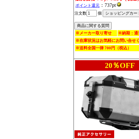
：737pt
ポイント還元
注文数
個
※メーカー取り寄せ
※納期：通
※在庫状況はお気軽にお問い合せ
※送料全国一律 700円（税込）
20％OFF