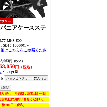
ミパニアケースステ
77-MKS-E00
：
SD15-1000001～
詳細はこちらをご参照くださ
85,063
円（税込）
68,050
円（税込）
：680pt
元
個
取り寄せ
※納期：通常1日～4日
はお気軽にお問い合せください。
律 700円（税込）