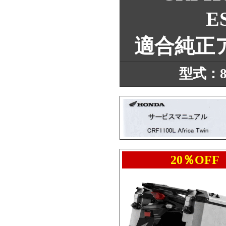
E
適合純正
型式：8B
20％OFF