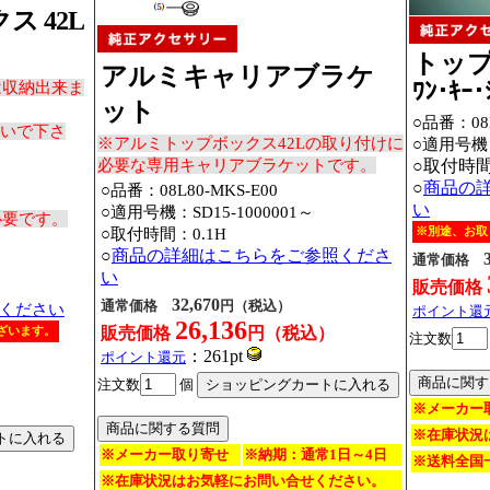
 42L
トップ
アルミキャリアブラケ
ﾜﾝ･ｷｰ･
は収納出来ま
ット
○品番：08L
ないで下さ
※アルミトップボックス42Lの取り付けに
○適用号機
必要な専用キャリアブラケットです。
○取付時間
○
商品の
○品番：08L80-MKS-E00
い
○適用号機：
SD15-1000001～
必要です。
※別途、お取
○取付時間：0.1H
○
商品の詳細はこちらをご参照くださ
通常価格
い
販売価格
32,670
通常価格
円（税込）
ください
ポイント還
26,136
ざいます。
販売価格
円（税込）
注文数
：261pt
ポイント還元
注文数
個
）
※メーカー
※在庫状況
※メーカー取り寄せ
※納期：通常1日～4日
※送料全国一
※在庫状況はお気軽にお問い合せください。