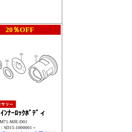
20％OFF
･ｲﾝﾅｰﾛｯｸﾎﾞﾃﾞィ
71-MJE-D01
：
SD15-1000001～