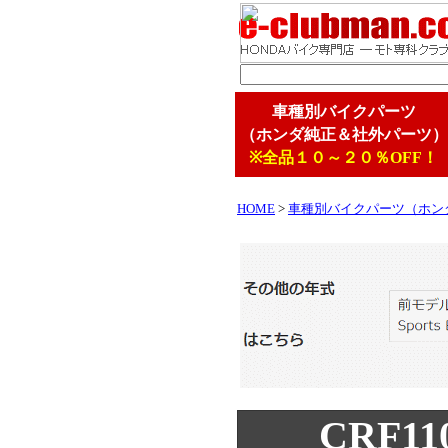
車種別バイクパーツ
（ホンダ純正＆社外パーツ）
※全品１０～２０％OFF！
HOME
>
車種別バイクパーツ（ホン
CRF110