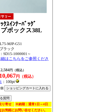
ﾞｯｸｽｲﾝﾅｰﾊﾞｯｸﾞ
プボックス38L
75-MJP-G51
：ブラック
：
SD15-1000001～
詳細はこちらをご参照くださ
12,584
円（税込）
10,067
円（税込）
：100pt
元
個
取り寄せ
※納期：通常1日～4日
はお気軽にお問い合せください。