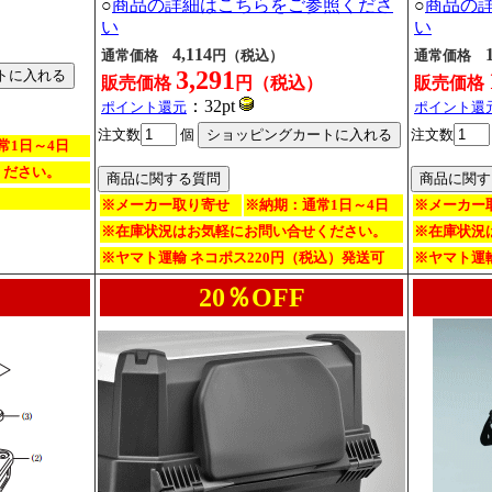
○
商品の詳細はこちらをご参照くださ
○
商品の
い
い
4,114
通常価格
円（税込）
通常価格
3,291
販売価格
円（税込）
販売価格
：32pt
ポイント還元
ポイント還
注文数
個
注文数
常1日～4日
ください。
※メーカー取り寄せ
※納期：通常1日～4日
※メーカー
※在庫状況はお気軽にお問い合せください。
※在庫状況
※ヤマト運輸 ネコポス220円（税込）発送可
※ヤマト運輸
20％OFF