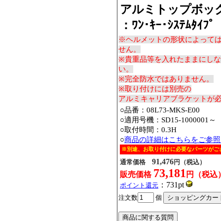
アルミトップボックス
：ﾜﾝ･ｷｰ･ｼｽﾃﾑﾀｲﾌﾟ
※ヘルメットの形状によって
せん。
※貴重品等を入れたままにし
い。
※完全防水ではありません。
※取り付けには別売の
アルミキャリアブラケットが
○品番：08L73-MKS-E00
○適用号機：SD15-1000001～
○取付時間：0.3H
○
商品の詳細はこちらをご参照
※別途、お取り付けに必要なパーツがご
91,476
通常価格
円（税込）
73,181
販売価格
円（税込
：731pt
ポイント還元
注文数
個