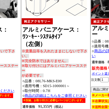
アル
ス：
アルミパニアケース：
ー
ﾜﾝ･ｷｰ･ｼｽﾃﾑﾀｲﾌﾟ
○品番：08L
（左側）
○適用号機
○
商品の
ないで下さ
※貴重品等を入れたままにしないで下さ
い
い。
※完全防水ではありません。
通常価格
ケースステー
※取り付けにはアルミパニアケースステ
販売価格
ー
ポイント還
が必要です。
注文数
○品番：08L76-MKS-E00
○適用号機：SD15-1000001～
ください
○取付時間：0.7H
※メーカー
○
商品の詳細はこちらをご参照ください
ざいます。
※別途、お取り付けに必要なパーツがございます。
※在庫状況
91,355
通常価格
円（税込）
※送料全国一
）