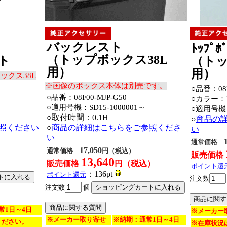
バックレスト
ﾄｯﾌﾟﾎ
（トップボックス38L
ト
（トッ
用）
用）
ックス38L
※画像のボックス本体は別売です。
○品番：08L
○品番：08F00-MJP-G50
○カラー
○適用号機：
SD15-1000001～
○適用号機
○取付時間：0.1H
○
商品の
照ください
○
商品の詳細はこちらをご参照くださ
い
い
通常価格
17,050
通常価格
円（税込）
）
販売価格
13,640
販売価格
円（税込）
ポイント還
：136pt
ポイント還元
注文数
注文数
個
常1日～4日
※メーカー
※メーカー取り寄せ
※納期：通常1日～4日
ください。
※在庫状況