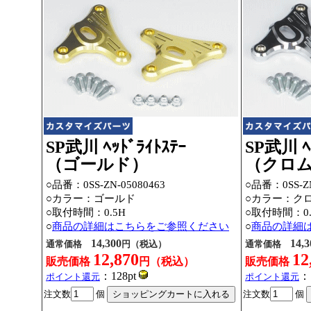
SP武川 ﾍｯﾄﾞﾗｲﾄｽﾃｰ
SP武川 ﾍｯ
（ゴールド）
（クロ
○品番：0SS-ZN-05080463
○品番：0SS-ZN
○カラー：ゴールド
○カラー：ク
○取付時間：0.5H
○取付時間：0.
○
商品の詳細はこちらをご参照ください
○
商品の詳細
14,300
14,3
通常価格
円（税込）
通常価格
12,870
12
販売価格
円（税込）
販売価格
：128pt
：
ポイント還元
ポイント還元
注文数
個
注文数
個