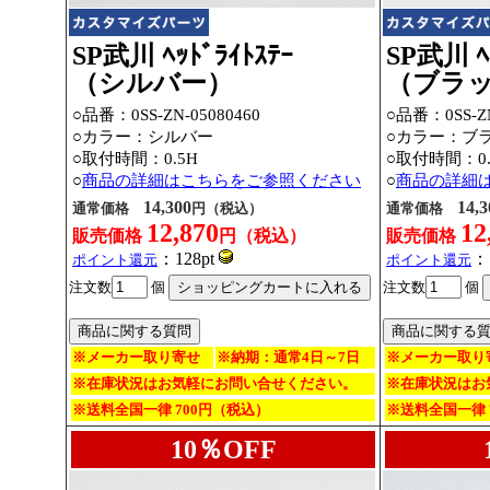
SP武川 ﾍｯﾄﾞﾗｲﾄｽﾃｰ
SP武川 ﾍｯ
（シルバー）
（ブラ
○品番：0SS-ZN-05080460
○品番：0SS-ZN
○カラー：シルバー
○カラー：ブ
○取付時間：0.5H
○取付時間：0.
○
商品の詳細はこちらをご参照ください
○
商品の詳細
14,300
14,3
通常価格
円（税込）
通常価格
12,870
12
販売価格
円（税込）
販売価格
：128pt
：
ポイント還元
ポイント還元
注文数
個
注文数
個
※メーカー取り寄せ
※納期：通常4日～7日
※メーカー取り
※在庫状況はお気軽にお問い合せください。
※在庫状況はお
※送料全国一律 700円（税込）
※送料全国一律 
10％OFF