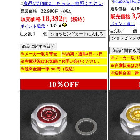
○
商品の詳細
○
商品の詳細はこちらをご参照ください
4,18
通常価格
22,990
通常価格
円（税込）
3,
販売価格
18,392
販売価格
円（税込）
：
ポイント還元
：183pt
ポイント還元
注文数
個
注文数
個
※メーカー取り寄せ
※納期：通常4日～7日
※メーカー取り
※在庫状況はお気軽にお問い合せください。
※在庫状況はお
※送料全国一律 700円（税込）
※送料全国一律 
10％OFF