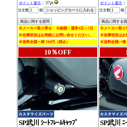
：37pt
：
ポイント還元
ポイント還元
注文数
個
注文数
個
※メーカー取り寄せ
※納期：通常4日～7日
※メーカー取り
※在庫状況はお気軽にお問い合せください。
※在庫状況はお
※送料全国一律 700円（税込）
※送料全国一律 
10％OFF
SP武川 ｼｰﾄﾌﾚｰﾑｷｬｯﾌﾟ
SP武川 ﾆｰ