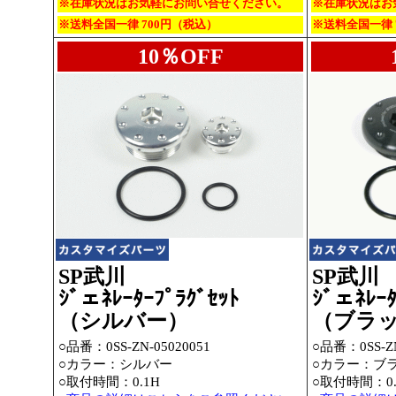
※在庫状況はお気軽にお問い合せください。
※在庫状況はお
※送料全国一律 700円（税込）
※送料全国一律 
10％OFF
SP武川
SP武川
ｼﾞェﾈﾚｰﾀｰﾌﾟﾗｸﾞｾｯﾄ
ｼﾞェﾈﾚｰﾀ
（シルバー）
（ブラ
○品番：0SS-ZN-05020051
○品番：0SS-ZN
○カラー：シルバー
○カラー：ブ
○取付時間：0.1H
○取付時間：0.