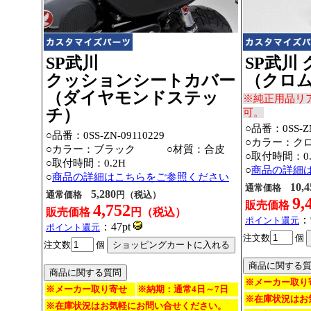
SP武川
SP武川
クッションシートカバー
（クロ
（ダイヤモンドステッ
※純正用品リ
チ）
可。
○品番：0SS-ZN
○品番：
0SS-ZN-09110229
○カラー：ク
○カラー：ブラック ○材質：合皮
○取付時間：0.
○取付時間：0.2H
○
商品の詳細
○
商品の詳細はこちらをご参照ください
10,4
通常価格
5,280
通常価格
円（税込）
9,
販売価格
4,752
販売価格
円（税込）
：
ポイント還元
：47pt
ポイント還元
注文数
個
注文数
個
※メーカー取り
※メーカー取り寄せ
※納期：通常4日～7日
※在庫状況はお
※在庫状況はお気軽にお問い合せください。