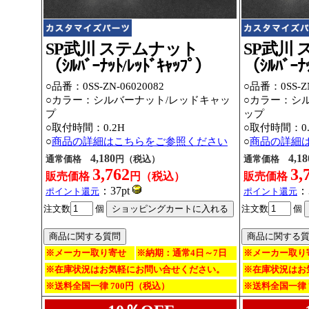
SP武川 ステムナット
SP武川
（ｼﾙﾊﾞｰﾅｯﾄ/ﾚｯﾄﾞｷｬｯﾌﾟ）
（ｼﾙﾊﾞｰﾅｯ
○品番：0SS-ZN-06020082
○品番：0SS-ZN
○カラー：シルバーナット/レッドキャッ
○カラー：シ
プ
ップ
○取付時間：0.2H
○取付時間：0.
○
商品の詳細はこちらをご参照ください
○
商品の詳細
4,180
4,18
通常価格
円（税込）
通常価格
3,762
3,
販売価格
円（税込）
販売価格
：37pt
：
ポイント還元
ポイント還元
注文数
個
注文数
個
※メーカー取り寄せ
※納期：通常4日～7日
※メーカー取り
※在庫状況はお気軽にお問い合せください。
※在庫状況はお
※送料全国一律 700円（税込）
※送料全国一律 