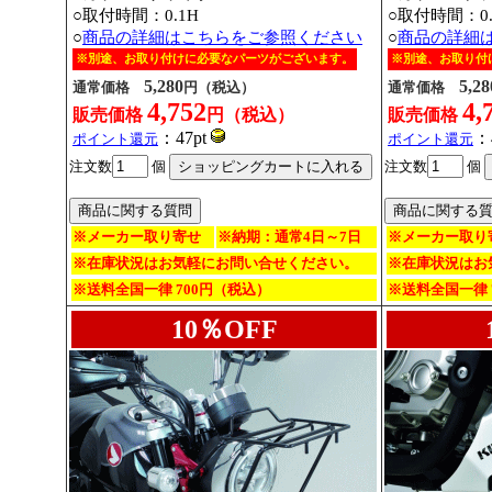
○取付時間：0.1H
○取付時間：0.
○
商品の詳細はこちらをご参照ください
○
商品の詳細
※別途、お取り付けに必要なパーツがございます。
※別途、お取り付
5,280
5,28
通常価格
円（税込）
通常価格
4,752
4,
販売価格
円（税込）
販売価格
：47pt
：
ポイント還元
ポイント還元
注文数
個
注文数
個
※メーカー取り寄せ
※納期：通常4日～7日
※メーカー取り
※在庫状況はお気軽にお問い合せください。
※在庫状況はお
※送料全国一律 700円（税込）
※送料全国一律 
10％OFF