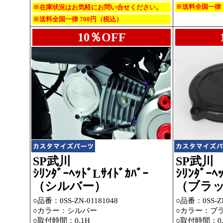
※送料全国一律 
※在庫状況はお気軽にお問い合せください。
※送料全国一律 700円（税込）
10％OFF
SP武川
SP武川
ｼﾘﾝﾀﾞｰﾍｯﾄﾞLｻｲﾄﾞｶﾊﾞｰ
ｼﾘﾝﾀﾞｰﾍ
（シルバー）
（ブラ
○品番：0SS-ZN-01181048
○品番：0SS-ZN
○カラー：シルバー
○カラー：ブ
○取付時間：0.1H
○取付時間：0.