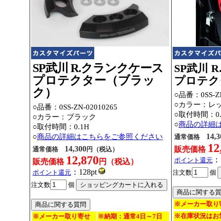
SP武川 R.クランクケース
SP武川 
プロテクター（ブラッ
プロテク
ク）
○品番：
0SS-Z
○カラー：レ
○品番：
0SS-ZN-02010265
○取付時間：0.
○カラー：ブラック
○
商品の詳細
○取付時間：0.1H
14,3
○
商品の詳細はこちらをご参照ください
通常価格
12
14,300
販売価格
通常価格
円（税込）
12,870
：
ポイント還元
販売価格
円（税込）
：128pt
ポイント還元
注文数
個
注文数
個
※メーカー取り
※在庫状況はお
※メーカー取り寄せ
※納期：通常4日～7日