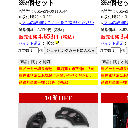
※2個セット
※2個セ
○品番：0SS-ZN-09110144
○品番：0SS-ZN
○取付時間：0.2H
○取付時間：0.
○
商品の詳細はこちらをご参照ください
○
商品の詳細
5,170
3,82
通常価格
円（税込）
通常価格
4,653
3,
販売価格
円（税込）
販売価格
：46pt
：
ポイント還元
ポイント還元
注文数
個
注文数
個
※メーカー取り寄せ
※納期：通常4日～7日
※メーカー取り
※在庫状況はお気軽にお問い合せください。
※在庫状況はお
※送料全国一律 700円（税込）
※送料全国一律 
10％OFF