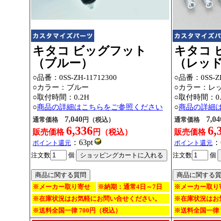
キタコ ビッグフット
キタコ 
（ブルー）
（レッ
○品番：
0SS-ZH-11712300
○品番：
0SS-Z
○カラー：ブルー
○カラー：レ
○取付時間：0.2H
○取付時間：0.
○
商品の詳細はこちらをご参照ください
○
商品の詳細
7,040
7,04
通常価格
円（税込）
通常価格
6,336
6,
販売価格
円（税込）
販売価格
：63pt
：
ポイント還元
ポイント還元
注文数
個
注文数
個
※メーカー取り寄せ
※納期：通常4日～7日
※メーカー取り
※在庫状況はお気軽にお問い合せください。
※在庫状況はお
※送料全国一律 700円（税込）
※送料全国一律 