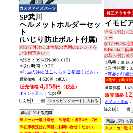
SP武川
イモビ
ヘルメットホルダーセッ
ト
※取り付けに
ュー
(いじり防止ボルト付属)
が1台分2個必
※取り付けには付属の専用のLレンチを
※Honda二
ご使用下さい。
お取り付け商
○品番：0SS-ZN-08010151
○品番：08E00-
○取付時間：0.2H
○取付時間：0.
○
商品の詳細はこちらをご参照ください
○
商品の詳細
4,620
通常価格
円（税込）
※別途、お取り付
4,158
販売価格
円（税込）
15,7
通常価格
：41pt
12
ポイント還元
販売価格
注文数
個
：
ポイント還元
注文数
個
※メーカー取り寄せ
※納期：通常4日～7日
※在庫状況はお気軽にお問い合せください。
※メーカー取り