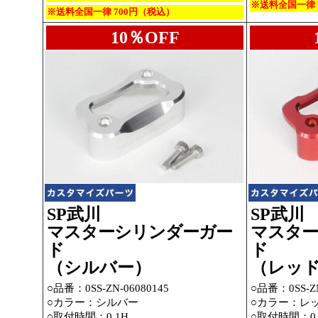
※送料全国一律 
※送料全国一律 700円（税込）
10％OFF
SP武川
SP武川
マスターシリンダーガー
マスター
ド
ド
（シルバー）
（レッ
○品番：
0SS-ZN-06080145
○品番：
0SS-Z
○カラー：シルバー
○カラー：レ
○取付時間：0.1H
○取付時間：0.