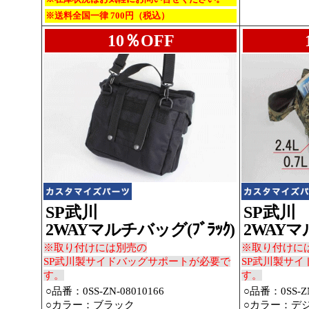
※送料全国一律 700円（税込）
10％OFF
SP武川
SP武川
2WAYマルチバッグ(ﾌﾞﾗｯｸ)
2WAYマ
※取り付けには別売の
※取り付けに
SP武川製サイドバッグサポートが必要で
SP武川製サ
す。
す。
○品番：0SS-ZN-08010166
○品番：0SS-ZN
○カラー：ブラック
○カラー：デ