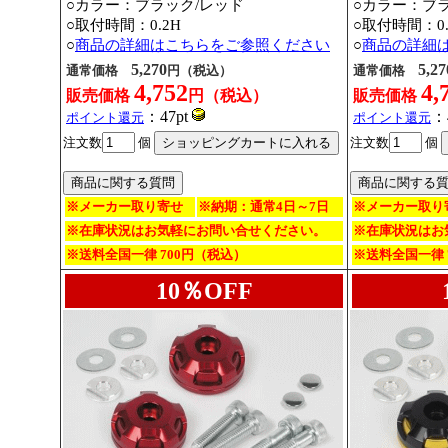
○カラー：ブラック/レッド
○カラー：ブ
○取付時間：0.2H
○取付時間：0.
○
商品の詳細はこちらをご参照ください
○
商品の詳細
5,270
5,27
通常価格
円（税込）
通常価格
4,752
4,
販売価格
円（税込）
販売価格
：47pt
：
ポイント還元
ポイント還元
注文数
個
注文数
個
※メーカー取り寄せ
※納期：通常4日～7日
※メーカー取り
※在庫状況はお気軽にお問い合せください。
※在庫状況はお
※送料全国一律 700円（税込）
※送料全国一律 
10％OFF