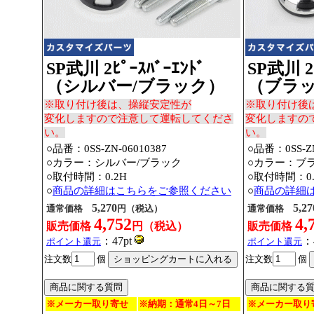
SP武川 2ﾋﾟｰｽﾊﾞｰｴﾝﾄﾞ
SP武川 2ﾋ
（シルバー/ブラック）
（ブラッ
※取り付け後は、操縦安定性が
※取り付け後
変化しますので注意して運転してくださ
変化しますの
い。
い。
○品番：0SS-ZN-06010387
○品番：0SS-ZN
○カラー：シルバー/ブラック
○カラー：ブ
○取付時間：0.2H
○取付時間：0.
○
商品の詳細はこちらをご参照ください
○
商品の詳細
5,270
5,27
通常価格
円（税込）
通常価格
4,752
4,
販売価格
円（税込）
販売価格
：47pt
：
ポイント還元
ポイント還元
注文数
個
注文数
個
※メーカー取り寄せ
※納期：通常4日～7日
※メーカー取り