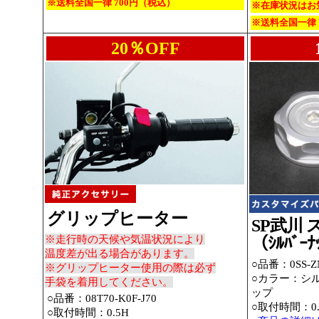
※送料全国一律 700円（税込）
※在庫状況はお
※送料全国一律 
20％OFF
グリップヒーター
SP武川
※走行時の天候や気温状況により
（ｼﾙﾊﾞｰﾅ
温度差が出る場合があります。
○品番：0SS-ZN
※グリップヒーター使用の際は必ず
○カラー：シ
手袋を着用してください。
ップ
○品番：08T70-K0F-J70
○取付時間：0.
○取付時間：0.5H