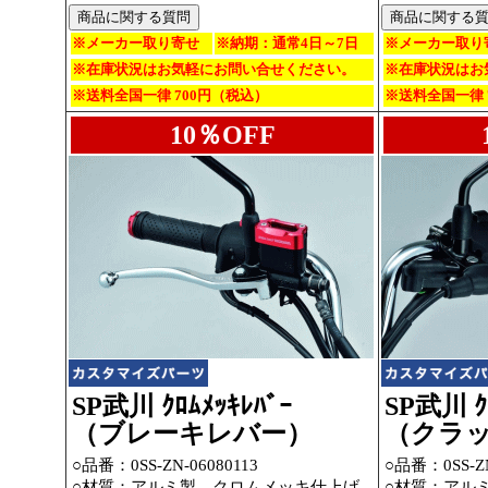
※メーカー取り寄せ
※納期：通常4日～7日
※メーカー取り
※在庫状況はお気軽にお問い合せください。
※在庫状況はお
※送料全国一律 700円（税込）
※送料全国一律 
10％OFF
SP武川 ｸﾛﾑﾒｯｷﾚﾊﾞｰ
SP武川 ｸﾛ
（ブレーキレバー）
（クラ
○品番：
0SS-ZN-06080113
○品番：
0SS-Z
○材質：アルミ製、クロムメッキ仕上げ
○材質：アル