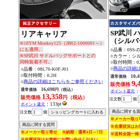
SP武川
リアキャリア
（シルバ
※18YM Monkey125（JB02-1000001～）
にも適用。
○品番：
0SS-Z
※SP武川 サドルバッグサポートとの
○カラー：シ
同時装着不可。
○取付時間：0.
○
商品の詳細
○品番：08L70-K0F-J01
○取付時間：0.2H
10,4
通常価格
○
商品の詳細はこちらをご参照ください
9,
販売価格
16,698
通常価格
円（税込）
：
ポイント還元
13,358
販売価格
円（税込）
注文数
個
：133pt
ポイント還元
注文数
個
※メーカー取り
※在庫状況はお
※メーカー取り寄せ
※納期：通常4日～7日
※送料全国一律 
※在庫状況はお気軽にお問い合せください。