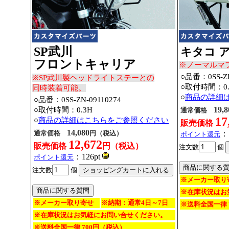
SP武川
キタコ 
フロントキャリア
※ノーマルマ
○品番：
0SS-Z
※SP武川製ヘッドライトステーとの
○取付時間：0.
同時装着可能。
○
商品の詳細
○品番：0SS-ZN-09110274
19,8
○取付時間：0.3H
通常価格
17
○
商品の詳細はこちらをご参照ください
販売価格
14,080
通常価格
円（税込）
：
ポイント還元
12,672
販売価格
円（税込）
注文数
個
：126pt
ポイント還元
注文数
個
※メーカー取り
※在庫状況はお
※メーカー取り寄せ
※納期：通常4日～7日
※送料全国一律 
※在庫状況はお気軽にお問い合せください。
※送料全国一律 700円（税込）