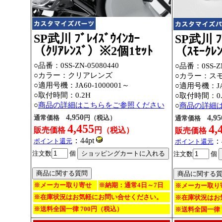
SP武川 ﾌﾞﾚｲｽﾞｳｲﾝｶｰ
SP武川 ﾌﾞ
（ｸﾘｱﾚﾝｽﾞ）※2個1ｾｯﾄ
（ｽﾓｰｸﾚ
○品番：0SS-ZN-05080440
○品番：0SS-ZN
○カラー：クリアレンズ
○カラー：ス
○適用号機：JA60-1000001～
○適用号機：JA6
○取付時間：0.2H
○取付時間：0.
○
商品の詳細はこちらをご参照ください
○
商品の詳細
4,950
4,95
通常価格
円（税込）
通常価格
4,455
4,
販売価格
円（税込）
販売価格
：44pt
：
ポイント還元
ポイント還元
注文数
個
注文数
個
※メーカー取り寄せ
※納期：通常4日～7日
※メーカー取り
※在庫状況はお気軽にお問い合せください。
※在庫状況はお
※送料全国一律 700円（税込）
※送料全国一律 