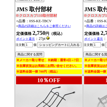
JMS 取付部材
JMS 取
※クロスカブ110取付部材
※クロスカブ1
○品番：0SS-KE-TBCV
○品番：0SS-K
○
商品の詳細はこちらをご参照ください
○
商品の詳細は
2,750
2,
定価価格
円（税込）
定価価格
：27pt
：
ポイント還元
ポイント還元
注文数
個
注文数
個
※メーカー取り寄せ
※納期：通常4日～7日
※メーカー取り
※在庫状況はお気軽にお問い合せください。
※在庫状況はお
※送料全国一律 700円（税込）
※送料全国一律 
10％OFF