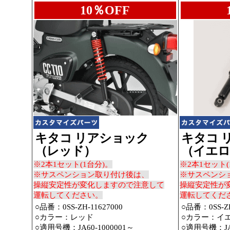
10％OFF
キタコ リアショック
キタコ 
（レッド）
（イエロ
※2本1セット(1台分)。
※2本1セット(
※サスペンション取り付け後は、
※サスペンシ
操縦安定性が変化しますので注意して
操縦安定性が
運転してください。
運転してくだ
○品番：0SS-ZH-11627000
○品番：0SS-ZH
○カラー：レッド
○カラー：イ
○適用号機：JA60-1000001～
○適用号機：JA6