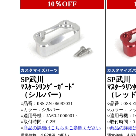
10％OFF
SP武川
SP武川
ﾏｽﾀｰｼﾘﾝﾀﾞｰｶﾞｰﾄﾞ
ﾏｽﾀｰｼﾘﾝ
（シルバー）
（レッ
○品番：0SS-ZN-06083031
○品番：0SS-ZN
○カラー：シルバー
○カラー：レ
○適用号機：JA60-1000001～
○適用号機：JA6
○取付時間：0.2H
○取付時間：0.
○
商品の詳細はこちらをご参照ください
○
商品の詳細
4,620
4,62
通常価格
円（税込）
通常価格