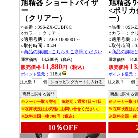
旭精器 ショートバイザ
旭精器 ｳｲ
ー
<ポリカ
（クリアー）
ー）
○品番：0SS-ZX-CUBF8C
○品番：0SS-Z
○カラー：クリアー
○カラー：ク
○適用号機：JA60-1000001～
○適用号機：JA6
○取付時間：0.4H
○取付時間：0.
○
商品の詳細はこちらをご参照ください
○
商品の詳細
13,200
14,8
通常価格
円（税込）
通常価格
11,880
13
販売価格
円（税込）
販売価格
：118pt
：1
ポイント還元
ポイント還元
注文数
個
注文数
個
※メーカー取り寄せ
※納期：通常4日～7日
※メーカー取り
※在庫状況はお気軽にお問い合せください。
※在庫状況はお
※送料全国一律 700円（税込）
※送料全国一律 
10％OFF