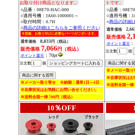
お取り付け商品となります。
トです。
○品番：08E70-HAC-000
○品番：08E70-
○適用号機：JA60-1000001～
○適用号機：JA6
○取付時間：0.7H
○
商品の詳細
○
商品の詳細はこちらをご参照ください
2,66
通常価格
※別途、お取り付けに必要なパーツがございます。
2,
販売価格
8,833
通常価格
円（税込）
：
ポイント還元
7,066
販売価格
円（税込）
注文数
個
：70pt
ポイント還元
注文数
個
※メーカー取り
※在庫状況はお
※メーカー取り寄せ
※納期：通常1日～4日
※送料全国一律 
※在庫状況はお気軽にお問い合せください。
※送料全国一律 700円（税込）
10％OFF