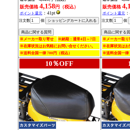
4,158
4,
販売価格
円（税込）
販売価格
：41pt
：
ポイント還元
ポイント還元
注文数
個
注文数
個
※メーカー取り寄せ
※納期：通常4日～7日
※メーカー取り
※在庫状況はお気軽にお問い合せください。
※在庫状況はお
※送料全国一律 700円（税込）
※送料全国一律 
10％OFF