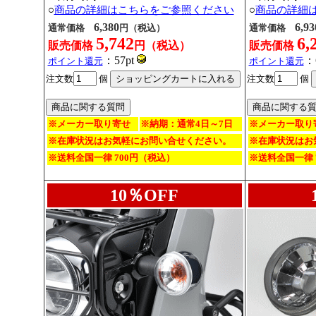
○
商品の詳細はこちらをご参照ください
○
商品の詳細
6,380
6,93
通常価格
円（税込）
通常価格
5,742
6,
販売価格
円（税込）
販売価格
：57pt
：
ポイント還元
ポイント還元
注文数
個
注文数
個
※メーカー取り寄せ
※納期：通常4日～7日
※メーカー取り
※在庫状況はお気軽にお問い合せください。
※在庫状況はお
※送料全国一律 700円（税込）
※送料全国一律 
10％OFF