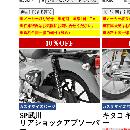
注文数
個
注文数
個
※メーカー取り寄せ
※納期：通常4日～7日
※メーカー取り
※在庫状況はお気軽にお問い合せください。
※在庫状況はお
※送料全国一律 700円（税込）
※送料全国一律 
10％OFF
SP武川
キタコ 
リアショックアブソーバ
ー