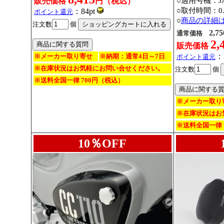
販売価格
円（税込）
○適用号機：JA6
○取付時間：0.
：84pt
ポイント還元
○
商品の詳細
注文数
個
2,75
通常価格
2,
販売価格
：
※メーカー取り寄せ
※納期：通常4日～7日
ポイント還元
※在庫状況はお気軽にお問い合せください。
注文数
個
※送料全国一律 700円（税込）
※メーカー取り
※在庫状況はお
※送料全国一律 
10％OFF