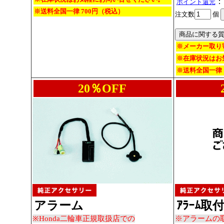
：1
ポイント還元
※送料全国一律 700円（税込）
注文数
個
※メーカー取り
※在庫状況はお
※送料全国一律
20％OFF
アラーム
ｱﾗｰﾑ取付
※Honda二輪車正規取扱店での
※アラームの