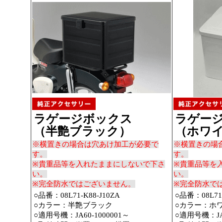
ラゲージボックス
ラゲー
（半艶ブラック）
（ホワ
※横置きの場合は穴あけ加工が必要で
※横置きの場
す。
す。
※貴重品等を入れたままにしないで下さ
※貴重品等を
い。
い。
※完全防水ではございません。
※完全防水で
○品番：08L71-K88-J10ZA
○品番：08L71-
○カラー：半艶ブラック
○カラー：ホ
○適用号機：JA60-1000001～
○適用号機：JA6