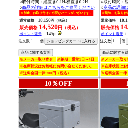
○取付時間：縦置き0.1H/横置き0.2H
○取付時間：縦置
○
商品の詳細はこちらをご参照ください
○
商品の詳細
※別途、お取り付けに必要なパーツがございます。
※別途、お取り付
18,150
18,1
通常価格
円（税込）
通常価格
14,520
14
販売価格
円（税込）
販売価格
：145pt
：1
ポイント還元
ポイント還元
注文数
個
注文数
個
※メーカー取り寄せ
※納期：通常1日～4日
※メーカー取り
※在庫状況はお気軽にお問い合せください。
※在庫状況はお
※送料全国一律 700円（税込）
※送料全国一律 
10％OFF