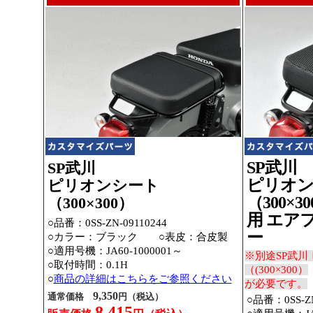
SP武川
SP武川
ピリオン
ピリオンシート
（300×3
（300×300）
用 エア
○品番：0SS-ZN-09110244
ー
○カラー：ブラック ○表皮：合皮製
○適用号機：JA60-1000001～
※別途SP武川
○取付時間：0.1H
（(300×300）
○
商品の詳細はこちらをご参照ください
が必要です。
9,350
通常価格
円（税込）
○品番：0SS-ZN
8,415