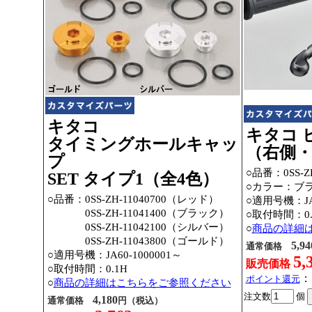
キタコ
キタコ 
タイミングホールキャッ
（右側
プ
○品番：0SS-ZH
SET タイプ1（全4色）
○カラー：ブ
○品番：
0SS-ZH-11040700（レッド）
○適用号機：JA6
○品番：
0SS-ZH-11041400（ブラック）
○取付時間：0.
○品番：
0SS-ZH-11042100（シルバー）
○
商品の詳細
○品番：
0SS-ZH-11043800（ゴールド）
5,94
通常価格
○適用号機：JA60-1000001～
5,
販売価格
○取付時間：0.1H
：
ポイント還元
○
商品の詳細はこちらをご参照ください
注文数
個
4,180
通常価格
円（税込）