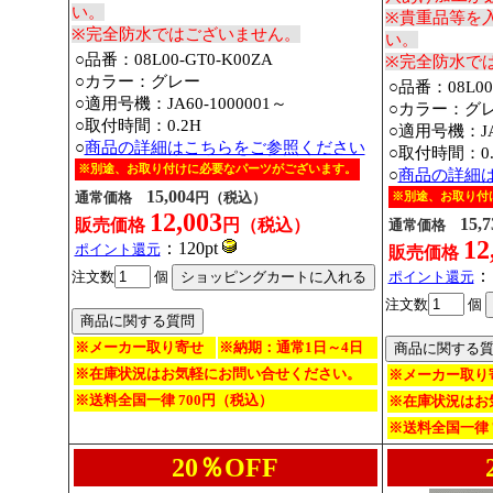
い。
※貴重品等を
※完全防水ではございません。
い。
○品番：08L00-GT0-K00ZA
※完全防水で
○カラー：グレー
○品番：08L00-
○適用号機：JA60-1000001～
○カラー：グ
○取付時間：0.2H
○適用号機：JA6
○
商品の詳細はこちらをご参照ください
○取付時間：0.
※別途、お取り付けに必要なパーツがございます。
○
商品の詳細
15,004
通常価格
円（税込）
※別途、お取り付
12,003
15,7
販売価格
円（税込）
通常価格
12
：120pt
ポイント還元
販売価格
：1
注文数
個
ポイント還元
注文数
個
※メーカー取り寄せ
※納期：通常1日～4日
※在庫状況はお気軽にお問い合せください。
※メーカー取り
※送料全国一律 700円（税込）
※在庫状況はお
※送料全国一律 
20％OFF