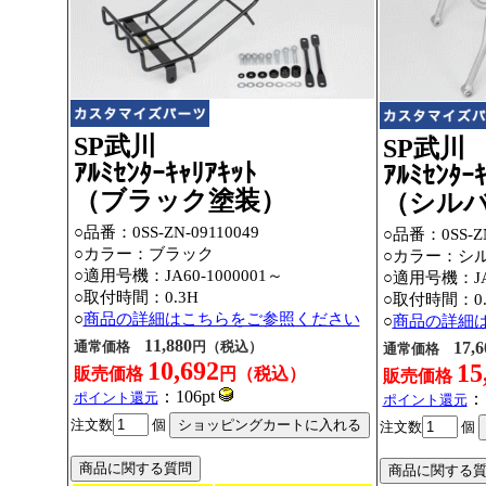
SP武川
SP武川
ｱﾙﾐｾﾝﾀｰｷｬﾘｱｷｯﾄ
ｱﾙﾐｾﾝﾀｰ
（ブラック塗装）
（シル
○品番：0SS-ZN-09110049
○品番：0SS-ZN
○カラー：ブラック
○カラー：シ
○適用号機：JA60-1000001～
○適用号機：JA6
○取付時間：0.3H
○取付時間：0.
○
商品の詳細はこちらをご参照ください
○
商品の詳細
11,880
通常価格
円（税込）
17,6
通常価格
10,692
15
販売価格
円（税込）
販売価格
：106pt
ポイント還元
：1
ポイント還元
注文数
個
注文数
個