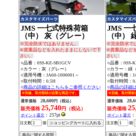
JMS 一七式特殊荷箱
JMS 
（中） 灰（グレー）
（中） 
※完全防水ではありません。
※完全防水で
※貴重品などを入れたままにしないで下
※貴重品など
さい。
さい。
○品番：
0SS-KE-SB1GCV
○品番：
0SS-
○カラー：灰（グレー）
○カラー：緑
○適用号機：JA60-1000001～
○適用号機：JA6
○取付時間：0.5H
○取付時間：0.
○
商品の詳細はこちらをご参照ください
○
商品の詳細
※別途、取付部材が必要な商品です。
※別途、取付部材
28,600
28,6
通常価格
円（税込）
通常価格
25,740
25
販売価格
円（税込）
販売価格
：257pt
：2
ポイント還元
ポイント還元
注文数
個
注文数
個