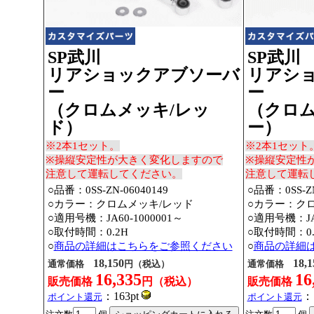
SP武川
SP武川
リアショックアブソーバ
リアシ
ー
ー
（クロムメッキ/レッ
（クロム
ド）
ー）
※2本1セット。
※2本1セット
※操縦安定性が大きく変化しますので
※操縦安定性
注意して運転してください。
注意して運転
○品番：0SS-ZN-06040149
○品番：0SS-ZN
○カラー：クロムメッキ/レッド
○カラー：ク
○適用号機：JA60-1000001～
○適用号機：JA6
○取付時間：0.2H
○取付時間：0.
○
商品の詳細はこちらをご参照ください
○
商品の詳細
18,150
18,1
通常価格
円（税込）
通常価格
16,335
16
販売価格
円（税込）
販売価格
：163pt
：1
ポイント還元
ポイント還元