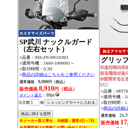
SP武川 ナックルガード
（左右セット）
○品番：0SS-ZN-09110303
グリッ
○適用号機：JA60-1000001～
※走行時の天
○取付時間：0.3H
出る場合があ
○
商品の詳細はこちらをご参照ください
※使用すると
9,900
通常価格
円（税込）
い。
8,910
販売価格
円（税込）
○品番：08T70-
：89pt
ポイント還元
○適用号機：JA6
注文数
個
○取付時間：1.
○
商品の詳細
21,7
通常価格
17
※メーカー取り寄せ
※納期：通常4日～7日
販売価格
※在庫状況はお気軽にお問い合せください。