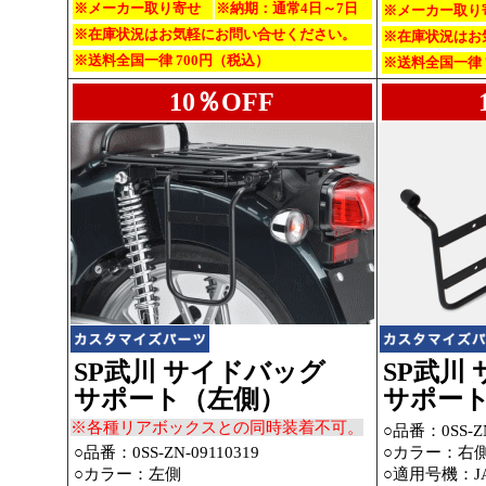
※メーカー取り寄せ
※納期：通常4日～7日
※メーカー取り
※在庫状況はお気軽にお問い合せください。
※在庫状況はお
※送料全国一律 700円（税込）
※送料全国一律 
10％OFF
SP武川 サイドバッグ
SP武川
サポート（左側）
サポー
※各種リアボックスとの同時装着不可。
○品番：0SS-ZN
○品番：0SS-ZN-09110319
○カラー：右
○カラー：左側
○適用号機：JA6