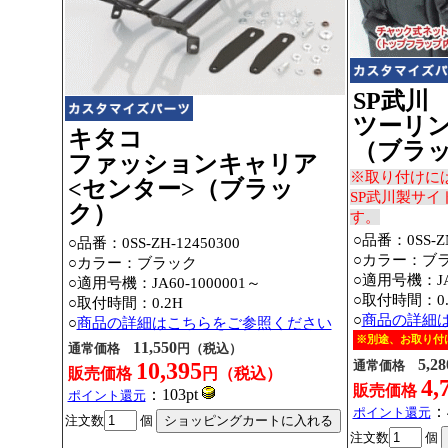
SP武川
ツーリン
キタコ
（ブラ
ファッションキャリア
※取り付けに
<センター>（ブラッ
SP武川製サ
ク）
す。
○品番：0SS-ZN
○品番：0SS-ZH-12450300
○カラー：ブ
○カラー：ブラック
○適用号機：JA6
○適用号機：JA60-1000001～
○取付時間：0.
○取付時間：0.2H
○
商品の詳細
○
商品の詳細はこちらをご参照ください
※別途、お取り付
11,550
通常価格
円（税込）
5,28
10,395
通常価格
販売価格
円（税込）
4,
販売価格
：103pt
ポイント還元
：
ポイント還元
注文数
個
注文数
個