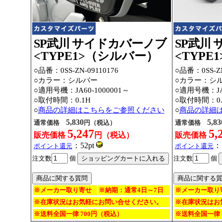
SP武川 サイドカバーノブ
SP武川
<TYPE1>（シルバー）
<TYP
○品番：0SS-ZN-09110176
○品番：0SS-ZN
○カラー：
シルバー
○カラー：
シ
○適用号機：JA60-1000001～
○適用号機：JA6
○取付時間：0.1H
○取付時間：0.
○
商品の詳細はこちらをご参照ください
○
商品の詳細
5,830
5,83
通常価格
円（税込）
通常価格
5,247
5,
販売価格
円（税込）
販売価格
：52pt
：
ポイント還元
ポイント還元
注文数
個
注文数
個
※メーカー取り寄せ
※納期：通常4日～7日
※メーカー取り
※在庫状況はお気軽にお問い合せください。
※在庫状況はお
※送料全国一律 700円（税込）
※送料全国一律 