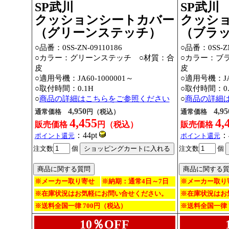
SP武川
SP武川
クッションシートカバー
クッシ
（グリーンステッチ）
（ブラ
○品番：0SS-ZN-09110186
○品番：0SS-ZN
○カラー：グリーンステッチ ○材質：合
○カラー：ブ
皮
皮
○適用号機：JA60-1000001～
○適用号機：JA6
○取付時間：0.1H
○取付時間：0.
○
商品の詳細はこちらをご参照ください
○
商品の詳細
4,950
4,95
通常価格
円（税込）
通常価格
4,455
4,
販売価格
円（税込）
販売価格
：44pt
：
ポイント還元
ポイント還元
注文数
個
注文数
個
※メーカー取り寄せ
※納期：通常4日～7日
※メーカー取り
※在庫状況はお気軽にお問い合せください。
※在庫状況はお
※送料全国一律 700円（税込）
※送料全国一律 
10％OFF